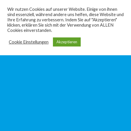
Wir nutzen Cookies auf unserer Website. Einige von ihnen
CSBW steigt bei REDIKOM als neuer Projektpartner ein
sind essenziell, während andere uns helfen, diese Website und
04/2026
Ihre Erfahrung zu verbessern. Indem Sie auf "Akzeptieren"
klicken, erklären Sie sich mit der Verwendung von ALLEN
Cookies einverstanden.
REDIKOM beim 14. Fachkongress des IT-Planungsrats
Cookie Einstellungen
Akzeptieren
03/2026
REDIKOM beim 1. Brandenburger Digitaltag
12/2025
REDIKOM bei der Fachtagung OZG-Umsetzung und
Digitalisierung in Brandenburg
10/2025